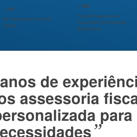
+
1000
+
2
Bi
Folha de Pagamento de
De Faturamento Anual Sob
Funcionários Administrados
Gestão
Mensalmente
anos de experiênci
s assessoria fisca
personalizada para
”
necessidades