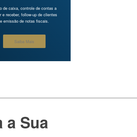
o de caixa, controle de contas a
r e receber, follow-up de clientes
e emissão de notas fiscais.
Saiba Mais
a a Sua