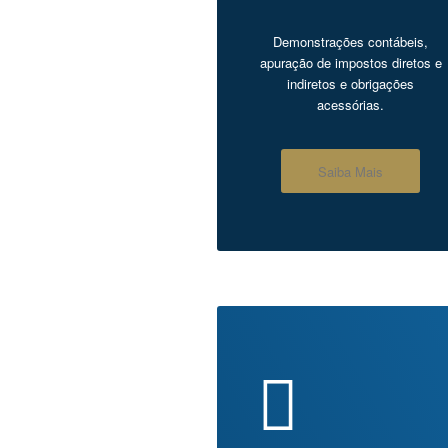
Demonstrações contábeis,
apuração de impostos diretos e
indiretos e obrigações
acessórias.
Saiba Mais