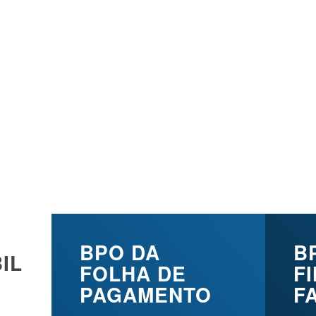
TRAÇÕES CONT
EIRAS DA SUA
A!
BPO DA
B
IL
FOLHA DE
F
PAGAMENTO
F