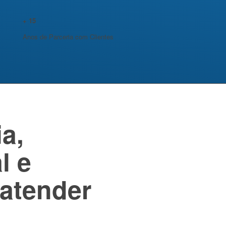
+
15
Anos de Parceria com Clientes
a,
l e
 atender