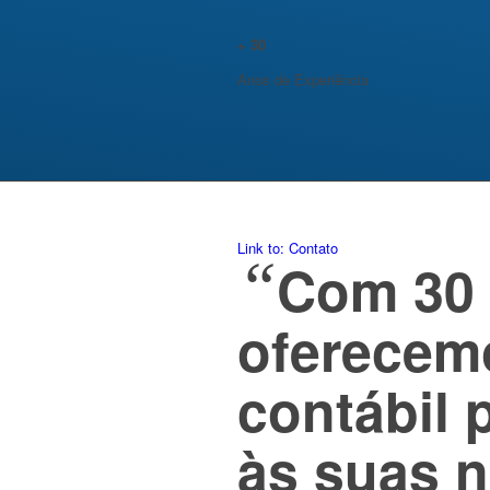
+
30
Anos de Experiência
Link to: Contato
“
Com 30 
oferecemo
contábil 
às suas 