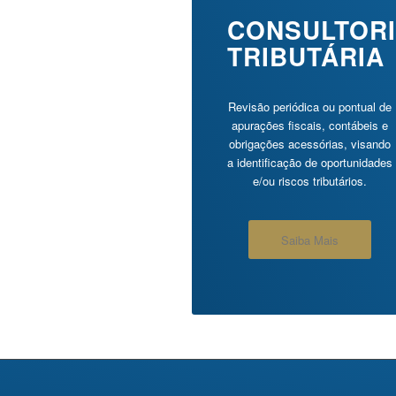
CONSULTOR
TRIBUTÁRIA
Revisão periódica ou pontual de
apurações fiscais, contábeis e
obrigações acessórias, visando
a identificação de oportunidades
e/ou riscos tributários.
Saiba Mais