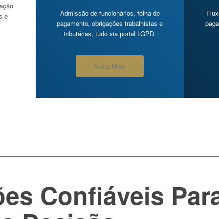
ração
Admissão de funcionários, folha de
Flux
s e
pagamento, obrigações trabalhistas e
paga
tributárias, tudo via portal LGPD.
Saiba Mais
es Confiáveis Par