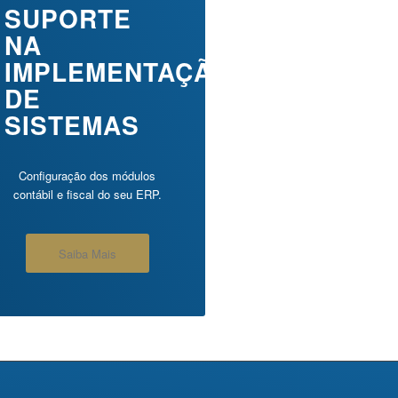
SUPORTE
NA
IMPLEMENTAÇÃO
DE
SISTEMAS
Configuração dos módulos
contábil e fiscal do seu ERP.
Saiba Mais