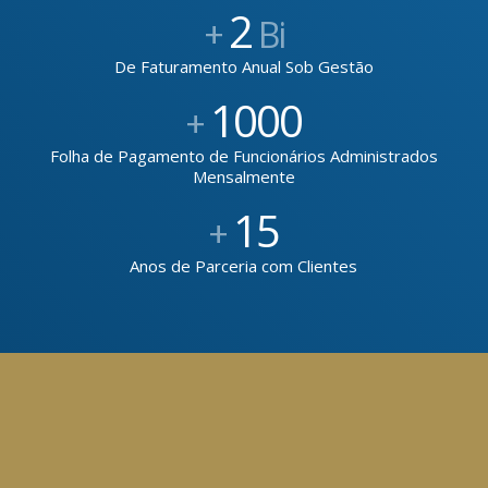
2
+
Bi
De Faturamento Anual Sob Gestão
1000
+
Folha de Pagamento de Funcionários Administrados
Mensalmente
15
+
Anos de Parceria com Clientes