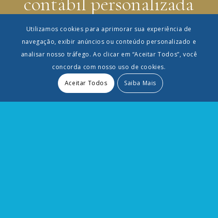
contábil personalizada
para atender às suas
Utilizamos cookies para aprimorar sua experiência de
”
necessidades
navegação, exibir anúncios ou conteúdo personalizado e
analisar nosso tráfego. Ao clicar em “Aceitar Todos”, você
concorda com nosso uso de cookies.
Aceitar Todos
Saiba Mais
AFIN – ASSESSORIA FISCAL E CONTÁBIL
Rua José Paulino, 2236 – Salas 81, 82 e 83 – Vila Itapura –
Campinas/SP
+55 (19) 3731-8636 | afin@afin.com.br
DPO / LGPD
dpo@afin.com.br