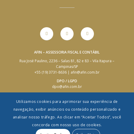
AFIN – ASSESSORIA FISCAL E CONTÁBIL
Rua José Paulino, 2236 – Salas 81, 82 e 83 – Vila Itapura –
Campinas/SP
+55 (19) 3731-8636 | afin@afin.com.br
DPO / LGPD
dpo@afin.com.br
Política de Privacidade
Utilizamos cookies para aprimorar sua experiência de
navegação, exibir anúncios ou conteúdo personalizado e
analisar nosso tráfego. Ao clicar em “Aceitar Todos”, você
concorda com nosso uso de cookies.